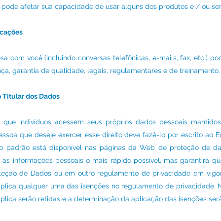
es pode afetar sua capacidade de usar alguns dos produtos e / ou se
icações
 com você (incluindo conversas telefônicas, e-mails, fax, etc.) p
ça, garantia de qualidade, legais, regulamentares e de treinamento.
o Titular dos Dados
r que indivíduos acessem seus próprios dados pessoais mantid
pessoa que deseje exercer esse direito deve fazê-lo por escrito a
o padrão está disponível nas páginas da Web de proteção de d
o às informações pessoais o mais rápido possível, mas garantirá q
teção de Dados ou em outro regulamento de privacidade em vigor. 
aplica qualquer uma das isenções no regulamento de privacidade. 
aplica serão retidas e a determinação da aplicação das isenções ser