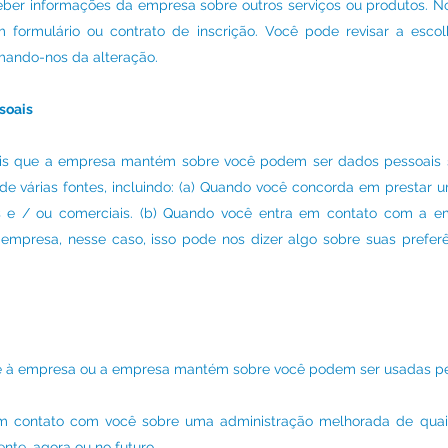
eber informações da empresa sobre outros serviços ou produtos. No
formulário ou contrato de inscrição. Você pode revisar a esco
mando-nos da alteração.
soais
is que a empresa mantém sobre você podem ser dados pessoais s
de várias fontes, incluindo: (a) Quando você concorda em prestar 
is e / ou comerciais. (b) Quando você entra em contato com a
mpresa, nesse caso, isso pode nos dizer algo sobre suas preferê
ce à empresa ou a empresa mantém sobre você podem ser usadas p
 em contato com você sobre uma administração melhorada de quais
nte, agora ou no futuro.