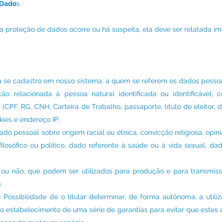
 Dado
s
 proteção de dados ocorre ou há suspeita, ela deve ser relatada i
a se cadastro em nosso sistema, a quem se referem os dados pessoa
ção relacionada à pessoa natural identificada ou identificável
PF, RG, CNH, Carteira de Trabalho, passaporte, título de eleitor, d
kies e endereço IP;
do pessoal sobre origem racial ou étnica, convicção religiosa, opinião
 filosófico ou político, dado referente à saúde ou à vida sexual, d
ou não, que podem ser utilizados para produção e para transmis
;
:
Possibilidade de o titular determinar, de forma autônoma, a utili
 estabelecimento de uma série de garantias para evitar que estes 