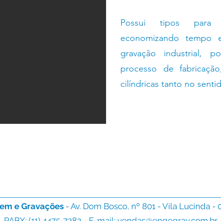
Possui tipos para g
economizando tempo e
gravação industrial, 
processo de fabricação
cilíndricas tanto no senti
em e Gravações
- Av. Dom Bosco, nº 801 - Vila Lucinda -
PABX: (11) 4475-7282 - E-mail:
vendas@engegrav.com.br