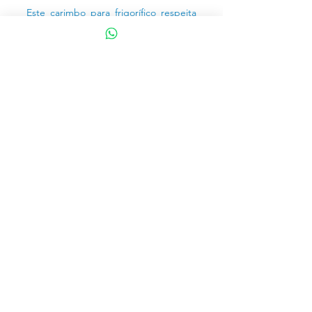
Este carimbo para frigorífico respeita
as normas de vigilância sanitária e com
ótimo custo benefício.
COTAÇÃO
© 2026
ENGEGRAV® Usinagem e Gravações
- Av. Dom Bosco, nº 801 -
Vila Lucinda -
09240-500
- Santo André - SP
PABX:
(11) 4475-7282
- E-mail:
vendas@engegrav.com.br
Todos os direitos reservados